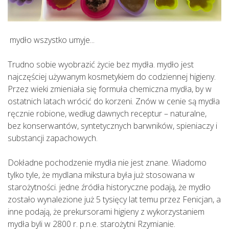
mydło wszystko umyje...
Trudno sobie wyobrazić życie bez mydła. mydło jest
najczęściej używanym kosmetykiem do codziennej higieny.
Przez wieki zmieniała się formuła chemiczna mydła, by w
ostatnich latach wrócić do korzeni. Znów w cenie są mydła
ręcznie robione, według dawnych receptur – naturalne,
bez konserwantów, syntetycznych barwników, spieniaczy i
substancji zapachowych.
Dokładne pochodzenie mydła nie jest znane. Wiadomo
tylko tyle, że mydlana mikstura była już stosowana w
starożytności. jedne źródła historyczne podają, że mydło
zostało wynalezione już 5 tysięcy lat temu przez Fenicjan, a
inne podają, że prekursorami higieny z wykorzystaniem
mydła byli w 2800 r. p.n.e. starożytni Rzymianie.