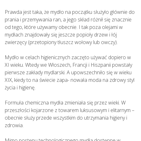
Prawda jest taka, że mydło na początku służyło głównie do
prania i przemywania ran, a jego skład różnił się znacznie
od tego, które używamy obecnie. I tak poza olejami w
mydłach znajdowały się jeszcze popioły drzew i łój
zwierzęcy (przetopiony tłuszcz wołowy lub owczy).
Mydło w celach higienicznych zaczęto używać dopiero w
XI wieku. Wtedy we Włoszech, Francji i Hiszpanii powstały
pierwsze zakłady mydlarski. A upowszechniło się w wieku
XIX, kiedy to na świecie zapa- nowała moda na zdrowy styl
życia i higienę.
Formuła chemiczna mydła zmieniała się przez wieki. W
przeszłości kojarzone z towarem luksusowym i elitarnym –
obecnie służy przede wszystkim do utrzymania higieny i
zdrowia.
Mimo postępu technologicznego mydła dostępne w