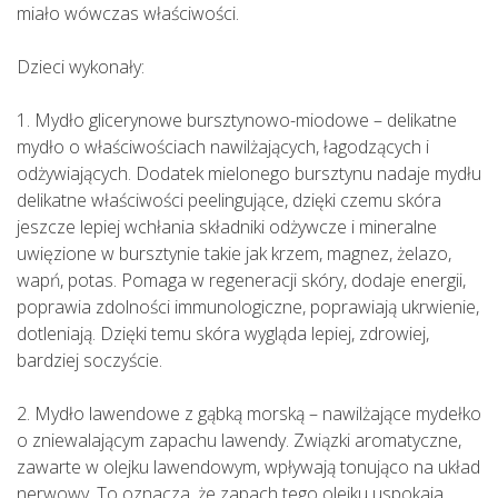
miało wówczas właściwości.
Dzieci wykonały:
1. Mydło glicerynowe bursztynowo-miodowe – delikatne
mydło o właściwościach nawilżających, łagodzących i
odżywiających. Dodatek mielonego bursztynu nadaje mydłu
delikatne właściwości peelingujące, dzięki czemu skóra
jeszcze lepiej wchłania składniki odżywcze i mineralne
uwięzione w bursztynie takie jak krzem, magnez, żelazo,
wapń, potas. Pomaga w regeneracji skóry, dodaje energii,
poprawia zdolności immunologiczne, poprawiają ukrwienie,
dotleniają. Dzięki temu skóra wygląda lepiej, zdrowiej,
bardziej soczyście.
2. Mydło lawendowe z gąbką morską – nawilżające mydełko
o zniewalającym zapachu lawendy. Związki aromatyczne,
zawarte w olejku lawendowym, wpływają tonująco na układ
nerwowy. To oznacza, że zapach tego olejku uspokaja,