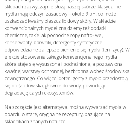
sklepach zazwyczaj nie służą naszej skórze. klasycz- ne
mydła mają odczyn zasadowy – około 9 pH, co może
uszkadzać kwaśny płaszcz lipidowy skóry. W składzie
konwencjonalnych mydeł znajdziemy też dodatki
chemiczne, takie jak pochodne ropy nafto- wej,
konserwanty, barwniki, detergenty syntetyczne
odpowiedzialne za lepsze pienienie się mydła (ten- zydy). W
efekcie stosowania takiego konwencjonalnego mydła
skóra staje się wysuszona i podrażniona, a pozbawiona
kwaśnej warstwy ochronnej, bezbronna wobec środowiska
zewnętrznego. Co więcej deter- genty z mydła przedostają
się do środowiska, głównie do wody, powodując
degradację całych ekosystemów.
Na szczęście jest alternatywa. można wytwarzać mydła w
oparciu o stare, oryginalne receptury, bazujące na
składnikach znanych naturze.