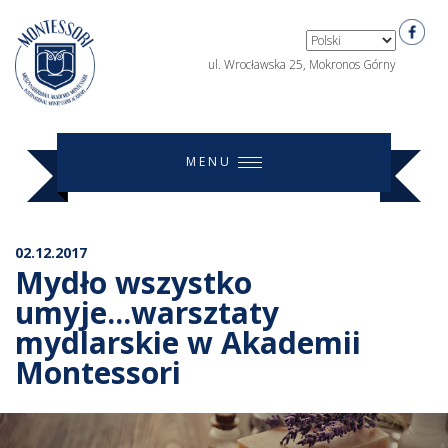
ul. Wrocławska 25, Mokronos Górny
MENU
02.12.2017
Mydło wszystko
umyje...warsztaty
mydlarskie w Akademii
Montessori