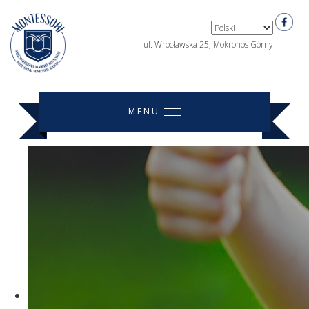
ul. Wrocławska 25, Mokronos Górny
MENU