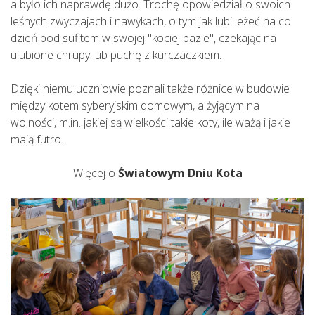
a było ich naprawdę dużo. Trochę opowiedział o swoich
leśnych zwyczajach i nawykach, o tym jak lubi leżeć na co
dzień pod sufitem w swojej "kociej bazie", czekając na
ulubione chrupy lub puchę z kurczaczkiem.
Dzięki niemu uczniowie poznali także różnice w budowie
między kotem syberyjskim domowym, a żyjącym na
wolności, m.in. jakiej są wielkości takie koty, ile ważą i jakie
mają futro.
Więcej o
Światowym Dniu Kota